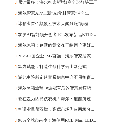
累计最多！海尔智家新增1座全球灯塔工厂
海尔智家APP上新“AI食材管家”功能...
冰箱业首个颠覆性技术大奖到底“颠覆...
双屏AI智能锁开创者TCL发布新品K11D...
海尔冰箱：创新的意义在于给用户更好...
2025中国企业ESG百强：海尔智家居家...
算力赋能，打造生命科学云上新范式
湖北中院裁定玖富系信息中介不用担责...
海尔冰箱全球18连冠背后的智慧厨房场...
都在发力四筒洗衣机！海尔：谁能跨过...
空调业量额双增，高端市场为何两极分...
90%全球市占率！海信用RGB-Mini LED...