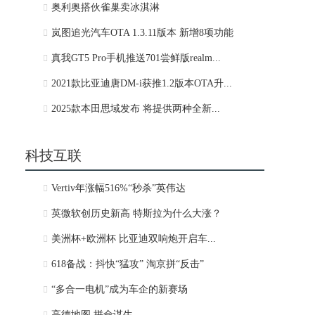
奥利奥搭伙雀巢卖冰淇淋
岚图追光汽车OTA 1.3.11版本 新增8项功能
真我GT5 Pro手机推送701尝鲜版realm...
2021款比亚迪唐DM-i获推1.2版本OTA升...
2025款本田思域发布 将提供两种全新...
科技互联
Vertiv年涨幅516%“秒杀”英伟达
英微软创历史新高 特斯拉为什么大涨？
美洲杯+欧洲杯 比亚迪双响炮开启车...
618备战：抖快“猛攻” 淘京拼“反击”
“多合一电机”成为车企的新赛场
高德地图 拼命谋生