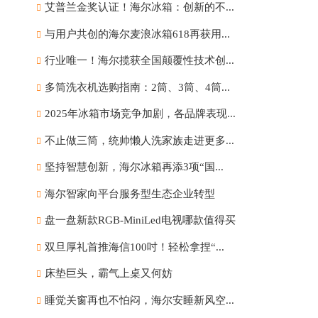
艾普兰金奖认证！海尔冰箱：创新的不...
与用户共创的海尔麦浪冰箱618再获用...
行业唯一！海尔揽获全国颠覆性技术创...
多筒洗衣机选购指南：2筒、3筒、4筒...
2025年冰箱市场竞争加剧，各品牌表现...
不止做三筒，统帅懒人洗家族走进更多...
坚持智慧创新，海尔冰箱再添3项“国...
海尔智家向平台服务型生态企业转型
盘一盘新款RGB-MiniLed电视哪款值得买
双旦厚礼首推海信100吋！轻松拿捏“...
床垫巨头，霸气上桌又何妨
睡觉关窗再也不怕闷，海尔安睡新风空...