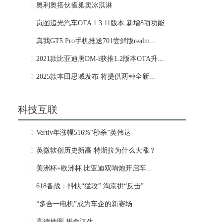
奥利奥搭伙雀巢卖冰淇淋
岚图追光汽车OTA 1.3.11版本 新增8项功能
真我GT5 Pro手机推送701尝鲜版realm...
2021款比亚迪唐DM-i获推1.2版本OTA升...
2025款本田思域发布 将提供两种全新...
科技互联
Vertiv年涨幅516%“秒杀”英伟达
英微软创历史新高 特斯拉为什么大涨？
美洲杯+欧洲杯 比亚迪双响炮开启车...
618备战：抖快“猛攻” 淘京拼“反击”
“多合一电机”成为车企的新赛场
高德地图 拼命谋生