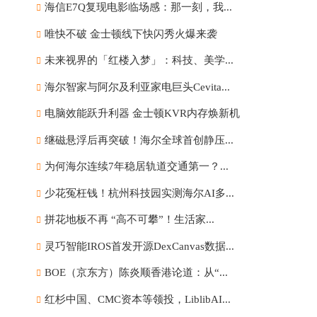
海信E7Q复现电影临场感：那一刻，我...
唯快不破 金士顿线下快闪秀火爆来袭
未来视界的「红楼入梦」：科技、美学...
海尔智家与阿尔及利亚家电巨头Cevita...
电脑效能跃升利器 金士顿KVR内存焕新机
继磁悬浮后再突破！海尔全球首创静压...
为何海尔连续7年稳居轨道交通第一？...
少花冤枉钱！杭州科技园实测海尔AI多...
拼花地板不再 “高不可攀”！生活家...
灵巧智能IROS首发开源DexCanvas数据...
BOE（京东方）陈炎顺香港论道：从“...
红杉中国、CMC资本等领投，LiblibAI...