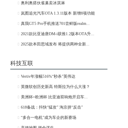
奥利奥搭伙雀巢卖冰淇淋
岚图追光汽车OTA 1.3.11版本 新增8项功能
真我GT5 Pro手机推送701尝鲜版realm...
2021款比亚迪唐DM-i获推1.2版本OTA升...
2025款本田思域发布 将提供两种全新...
科技互联
Vertiv年涨幅516%“秒杀”英伟达
英微软创历史新高 特斯拉为什么大涨？
美洲杯+欧洲杯 比亚迪双响炮开启车...
618备战：抖快“猛攻” 淘京拼“反击”
“多合一电机”成为车企的新赛场
高德地图 拼命谋生