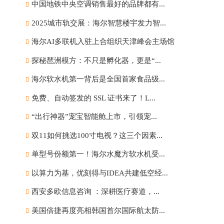
中国地铁中央空调销售最好的品牌都有...
2025城市轨交展：海尔智慧楼宇发力智...
海尔AI多联机入驻上合组织天津峰会主场馆
探秘琶洲模方：不只是孵化器，更是“...
海尔软水机第一背后是全国首家食品级...
免费、自动签发的 SSL 证书来了！L...
“出行神器”宠宝智能舱上市，引领宠...
双11如何挑选100寸电视？这三个因素...
单型号份额第一！海尔水魔方软水机受...
以算力为基，优刻得与IDEA共建低空经...
西安多欧信息咨询 ：深耕医疗赛道，...
美国倍捷再度亮相韩国首尔国际航太防...